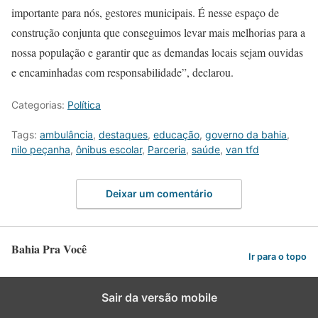
importante para nós, gestores municipais. É nesse espaço de
construção conjunta que conseguimos levar mais melhorias para a
nossa população e garantir que as demandas locais sejam ouvidas
e encaminhadas com responsabilidade”, declarou.
Categorias:
Política
Tags:
ambulância
,
destaques
,
educação
,
governo da bahia
,
nilo peçanha
,
ônibus escolar
,
Parceria
,
saúde
,
van tfd
Deixar um comentário
Bahia Pra Você
Ir para o topo
Sair da versão mobile