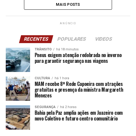
MAIS POSTS
ANÚNCIO
RECENTES
POPULARES
VIDEOS
TRÂNSITO
há 18 minutos
Pneus exigem atenção redobrada no inverno
para garantir segurança nas viagens
CULTURA
há 1 hora
MAM recebe 8º Rede Capoeira com atrações
gratuitas e presença da ministra Margareth
Menezes
SEGURANÇA
há 2 horas
Bahia pela Paz amplia ações em Juazeiro com
novo Coletivo e futuro centro comunitário