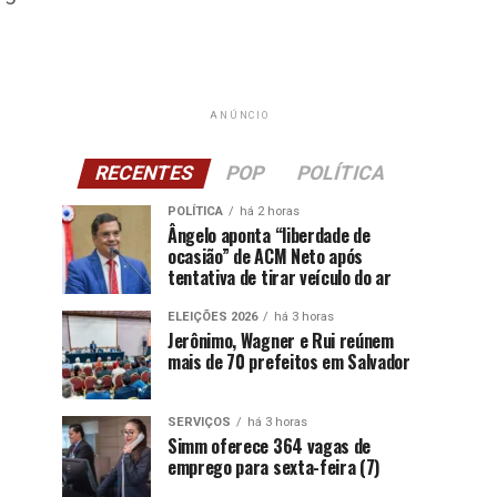
ANÚNCIO
RECENTES
POP
POLÍTICA
POLÍTICA
há 2 horas
Ângelo aponta “liberdade de
ocasião” de ACM Neto após
tentativa de tirar veículo do ar
ELEIÇÕES 2026
há 3 horas
Jerônimo, Wagner e Rui reúnem
mais de 70 prefeitos em Salvador
SERVIÇOS
há 3 horas
Simm oferece 364 vagas de
emprego para sexta-feira (7)