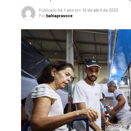
Publicado
há 1 ano
em
16 de abril de 2025
Por
bahiapravoce