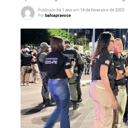
Publicado
há 1 ano
em
14 de fevereiro de 2025
Por
bahiapravoce