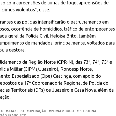
sso com apreensões de armas de fogo, apreensões de
crimes violentos”, disse.
rantes das polícias intensificarão o patrulhamento em
osos, ocorrência de homicídios, tráfico de entorpecentes
da-geral da Polícia Civil, Heloísa Brito, também
umprimento de mandados, principalmente, voltados para
ou a gestora.
ciamento da Região Norte (CPR-N), das 73ª, 74ª, 75ª e
cia Militar (CIPMs/Juazeiro), Rondesp Norte,
nto Especializado (Cipe) Caatinga, com apoio do
postos da 17ª Coordenadoria Regional de Polícia do
acias Territoriais (DTs) de Juazeiro e Casa Nova, além da
ação.
ES
JUAZEIRO
OPERAÇÃO
PERNAMBUCO
PETROLINA
 SÃO FRANCISCO