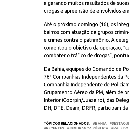
e gerando muitos resultados de suce
drogas e apreensão de envolvidos em 
Até o próximo domingo (16), os integ
bairros com atuação de grupos crimin
e crimes contra o patrimônio. A delega
comentou o objetivo da operação, “c
combater o tráfico de drogas”, pontu
Da Bahia, equipes do Comando de Poli
76ª Companhias Independentes da Polí
Companhia Independente de Policiame
Grupamento Aéreo da PM, além de pre
Interior (Coorpin/Juazeiro), das Deleg
DH, DTE, Deam, DRFR, participam da 
TÓPICOS RELACIONADOS:
BAHIA
DESTAQU
RECENTES
SEGURANÇA PÚBLICA
VALE DO