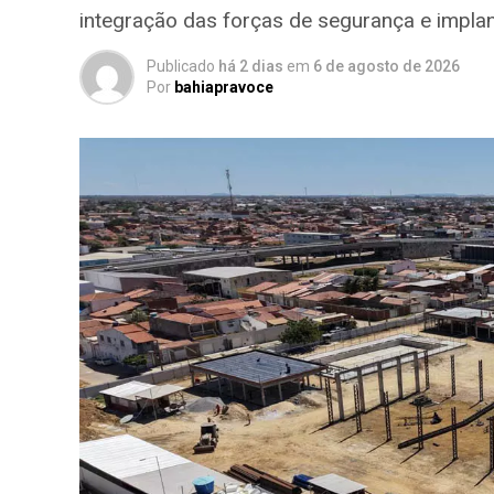
integração das forças de segurança e impla
Publicado
há 2 dias
em
6 de agosto de 2026
Por
bahiapravoce