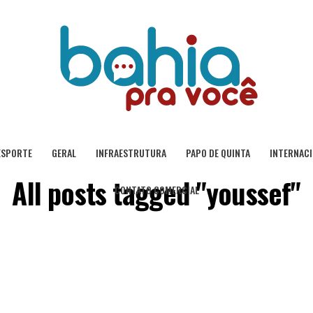
ESPORTE
GERAL
INFRAESTRUTURA
PAPO DE QUINTA
INTERNAC
All posts tagged "youssef"
CONTATO COMERCIAL