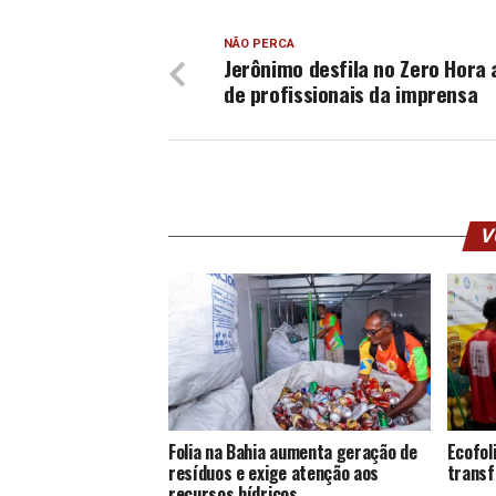
NÃO PERCA
Jerônimo desfila no Zero Hora 
de profissionais da imprensa
V
Folia na Bahia aumenta geração de
Ecofol
resíduos e exige atenção aos
transf
recursos hídricos