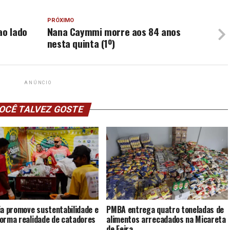
PRÓXIMO
ao lado
Nana Caymmi morre aos 84 anos
nesta quinta (1º)
ANÚNCIO
OCÊ TALVEZ GOSTE
ia promove sustentabilidade e
PMBA entrega quatro toneladas de
orma realidade de catadores
alimentos arrecadados na Micareta
de Feira