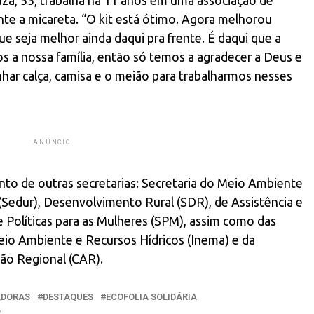
za, 55, trabalha há 11 anos em uma associação de
ante a micareta. “O kit está ótimo. Agora melhorou
e seja melhor ainda daqui pra frente. É daqui que a
s a nossa família, então só temos a agradecer a Deus e
har calça, camisa e o meião para trabalharmos nesses
ANÚNCIO
nto de outras secretarias: Secretaria do Meio Ambiente
Sedur), Desenvolvimento Rural (SDR), de Assistência e
 Políticas para as Mulheres (SPM), assim como das
Meio Ambiente e Recursos Hídricos (Inema) e da
o Regional (CAR).
ADORAS
DESTAQUES
ECOFOLIA SOLIDÁRIA
A