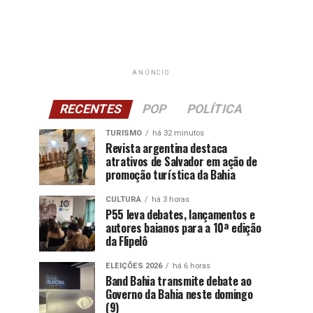
ANÚNCIO
RECENTES
POP
POLÍTICA
TURISMO
há 32 minutos
Revista argentina destaca
atrativos de Salvador em ação de
promoção turística da Bahia
CULTURA
há 3 horas
P55 leva debates, lançamentos e
autores baianos para a 10ª edição
da Flipelô
ELEIÇÕES 2026
há 6 horas
Band Bahia transmite debate ao
Governo da Bahia neste domingo
(9)