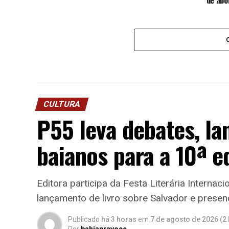
de ab
CULTURA
P55 leva debates, l
baianos para a 10ª e
Editora participa da Festa Literária Interna
lançamento de livro sobre Salvador e presen
Publicado
há 3 horas
em
7 de agosto de 2026 (2