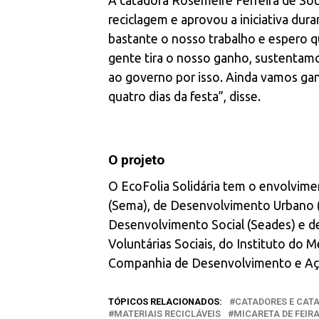
A catadora Rosemeire Ferreira de Sou
reciclagem e aprovou a iniciativa dur
bastante o nosso trabalho e espero qu
gente tira o nosso ganho, sustentamo
ao governo por isso. Ainda vamos gan
quatro dias da festa”, disse.
O projeto
O EcoFolia Solidária tem o envolvime
(Sema), de Desenvolvimento Urbano (
Desenvolvimento Social (Seades) e de
Voluntárias Sociais, do Instituto do 
Companhia de Desenvolvimento e Açã
TÓPICOS RELACIONADOS:
CATADORES E CAT
MATERIAIS RECICLÁVEIS
MICARETA DE FEIR