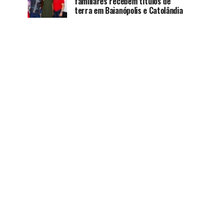
familiares recebem títulos de
terra em Baianópolis e Catolândia