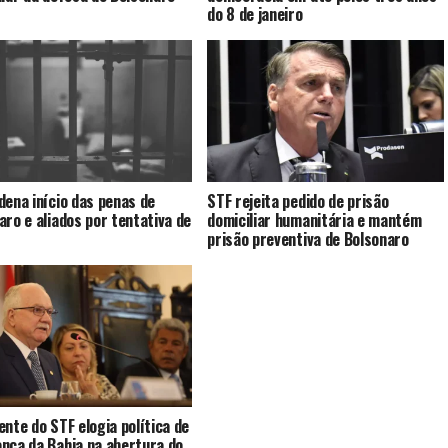
do 8 de janeiro
dena início das penas de
STF rejeita pedido de prisão
aro e aliados por tentativa de
domiciliar humanitária e mantém
prisão preventiva de Bolsonaro
ente do STF elogia política de
nça da Bahia na abertura do