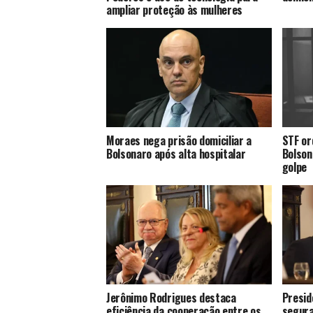
ampliar proteção às mulheres
Moraes nega prisão domiciliar a
STF or
Bolsonaro após alta hospitalar
Bolson
golpe
Jerônimo Rodrigues destaca
Presid
eficiência da cooperação entre os
segura