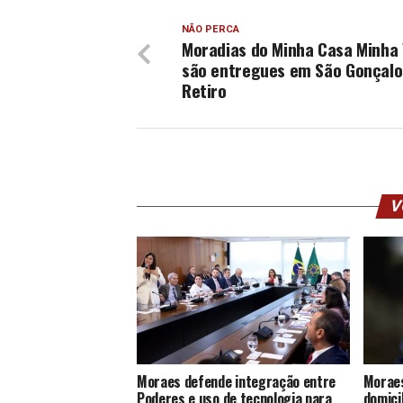
NÃO PERCA
Moradias do Minha Casa Minha 
são entregues em São Gonçalo
Retiro
V
Moraes defende integração entre
Moraes
Poderes e uso de tecnologia para
domici