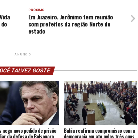
PRÓXIMO
Vida
Em Juazeiro, Jerônimo tem reunião
 do
com prefeitos da região Norte do
estado
ANÚNCIO
OCÊ TALVEZ GOSTE
 nega novo pedido de prisão
Bahia reafirma compromisso com a
liar da defesa de Bolsonaro
democracia em ato pelos três anos