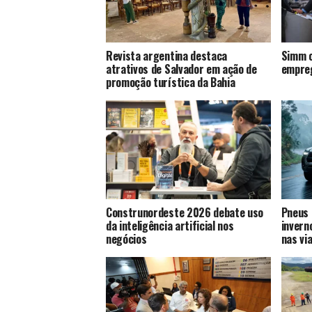
Revista argentina destaca
Simm o
atrativos de Salvador em ação de
empreg
promoção turística da Bahia
Construnordeste 2026 debate uso
Pneus 
da inteligência artificial nos
invern
negócios
nas vi