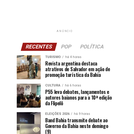
ANÚNCIO
RECENTES
POP
POLÍTICA
TURISMO
há 4 horas
Revista argentina destaca
atrativos de Salvador em ação de
promoção turística da Bahia
CULTURA
há 6 horas
P55 leva debates, lançamentos e
autores baianos para a 10ª edição
da Flipelô
ELEIÇÕES 2026
há 9 horas
Band Bahia transmite debate ao
Governo da Bahia neste domingo
(9)