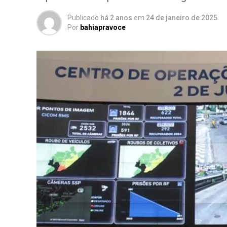
Publicado
há 2 anos
em
24 de janeiro de 2025
Por
bahiapravoce