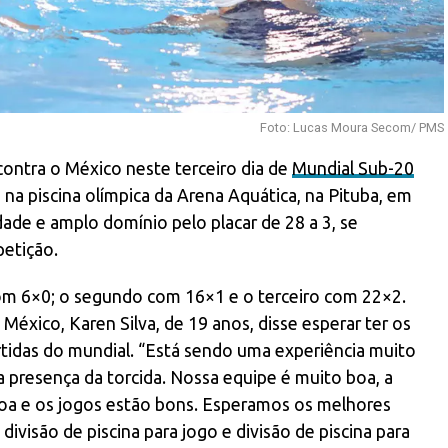
Foto: Lucas Moura Secom/ PMS
 contra o México neste terceiro dia de
Mundial Sub-20
 na piscina olímpica da Arena Aquática, na Pituba, em
dade e amplo domínio pelo placar de 28 a 3, se
petição.
 com 6×0; o segundo com 16×1 e o terceiro com 22×2.
México, Karen Silva, de 19 anos, disse esperar ter os
tidas do mundial. “Está sendo uma experiência muito
a presença da torcida. Nossa equipe é muito boa, a
oa e os jogos estão bons. Esperamos os melhores
ivisão de piscina para jogo e divisão de piscina para