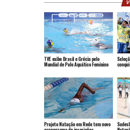
V
TVE exibe Brasil e Grécia pelo
Seleçã
Mundial de Polo Aquático Feminino
conqui
Projeto Natação em Rede tem novo
Sudesb
cronograma de inscrições
Nataçã