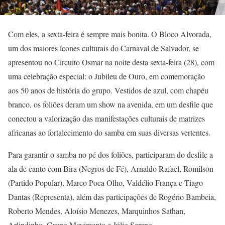
Com eles, a sexta-feira é sempre mais bonita. O Bloco Alvorada,
um dos maiores ícones culturais do Carnaval de Salvador, se
apresentou no Circuito Osmar na noite desta sexta-feira (28), com
uma celebração especial: o Jubileu de Ouro, em comemoração
aos 50 anos de história do grupo. Vestidos de azul, com chapéu
branco, os foliões deram um show na avenida, em um desfile que
conectou a valorização das manifestações culturais de matrizes
africanas ao fortalecimento do samba em suas diversas vertentes.
Para garantir o samba no pé dos foliões, participaram do desfile a
ala de canto com Bira (Negros de Fé), Arnaldo Rafael, Romilson
(Partido Popular), Marco Poca Olho, Valdélio França e Tiago
Dantas (Representa), além das participações de Rogério Bambeia,
Roberto Mendes, Aloísio Menezes, Marquinhos Sathan,
Arlindinho, Grupo Movimento e Júlio Sereno.