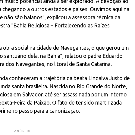
em muito potencial ainda a ser explorado. A devoção ao
á chegando a outros estados e países. Ouvimos aqui na
ue não são baianos”, explicou a assessora técnica da
lestra “Bahia Religiosa – Fortalecendo as Raízes
obra social na cidade de Navegantes, o que gerou um
 o santuário dela, na Bahia”, relatou o padre Eduardo
a dos Navegantes, no litoral de Santa Catarina.
nda conheceram a trajetória da beata Lindalva Justo de
gunda santa brasileira. Nascida no Rio Grande do Norte,
igiosa em Salvador, até ser assassinada por um interno
exta-Feira da Paixão. O fato de ter sido martirizada
 primeiro passo para a canonização.
ANÚNCIO