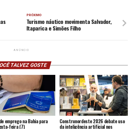
PRÓXIMO
cas
Turismo náutico movimenta Salvador,
Itaparica e Simões Filho
ANÚNCIO
OCÊ TALVEZ GOSTE
de emprego na Bahia para
Construnordeste 2026 debate uso
exta-feira (7)
da inteligência artificial nos