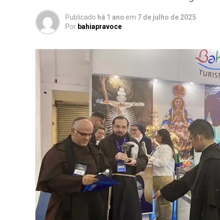
Publicado
há 1 ano
em
7 de julho de 2025
Por
bahiapravoce