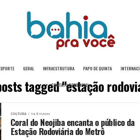
ESPORTE
GERAL
INFRAESTRUTURA
PAPO DE QUINTA
INTERNAC
posts tagged "estação rodovi
CONTATO COMERCIAL
CULTURA
há 8 meses
Coral do Neojiba encanta o público da
Estação Rodoviária do Metrô