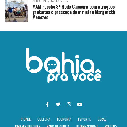
CULTURA
há 13 horas
MAM recebe 8º Rede Capoeira com atrações
gratuitas e presença da ministra Margareth
Menezes
CIDADE
CULTURA
ECONOMIA
ESPORTE
GERAL
INFRAESTRUTURA
PAPO DE QUINTA
INTERNACIONAL
POLÍTICA