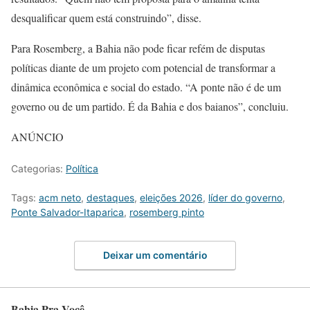
desqualificar quem está construindo”, disse.
Para Rosemberg, a Bahia não pode ficar refém de disputas
políticas diante de um projeto com potencial de transformar a
dinâmica econômica e social do estado. “A ponte não é de um
governo ou de um partido. É da Bahia e dos baianos”, concluiu.
ANÚNCIO
Categorias:
Política
Tags:
acm neto
,
destaques
,
eleições 2026
,
líder do governo
,
Ponte Salvador-Itaparica
,
rosemberg pinto
Deixar um comentário
Bahia Pra Você