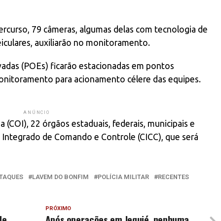
ercurso, 79 câmeras, algumas delas com tecnologia de
iculares, auxiliarão no monitoramento.
adas (POEs) ficarão estacionadas em pontos
monitoramento para acionamento célere das equipes.
ANÚNCIO
 (COI), 22 órgãos estaduais, federais, municipais e
 Integrado de Comando e Controle (CICC), que será
TAQUES
LAVEM DO BONFIM
POLÍCIA MILITAR
RECENTES
PRÓXIMO
de
Após operações em Jequié, nenhuma