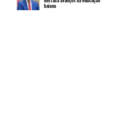
destaca avanços da educação
baiana