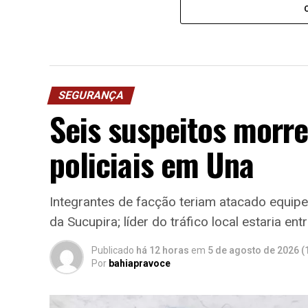
SEGURANÇA
Seis suspeitos mor
policiais em Una
Integrantes de facção teriam atacado equipes 
da Sucupira; líder do tráfico local estaria en
Publicado
há 12 horas
em
5 de agosto de 2026 (
Por
bahiapravoce