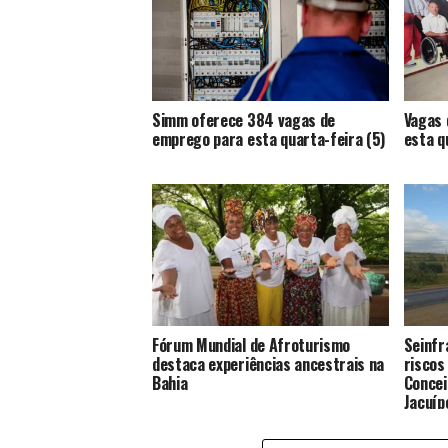
Simm oferece 384 vagas de
Vagas 
emprego para esta quarta-feira (5)
esta q
Fórum Mundial de Afroturismo
Seinfr
destaca experiências ancestrais na
riscos
Bahia
Concei
Jacuíp