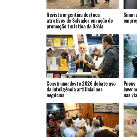
Revista argentina destaca
Simm o
atrativos de Salvador em ação de
empreg
promoção turística da Bahia
Construnordeste 2026 debate uso
Pneus 
da inteligência artificial nos
invern
negócios
nas vi