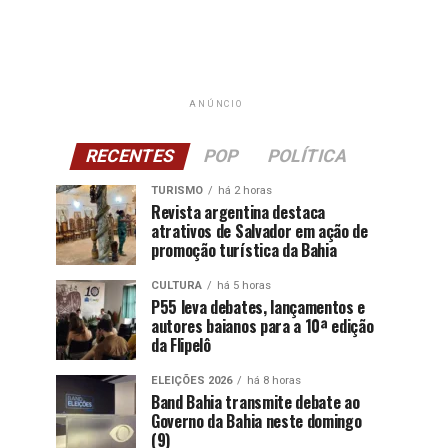
ANÚNCIO
RECENTES
POP
POLÍTICA
TURISMO
há 2 horas
Revista argentina destaca
atrativos de Salvador em ação de
promoção turística da Bahia
CULTURA
há 5 horas
P55 leva debates, lançamentos e
autores baianos para a 10ª edição
da Flipelô
ELEIÇÕES 2026
há 8 horas
Band Bahia transmite debate ao
Governo da Bahia neste domingo
(9)