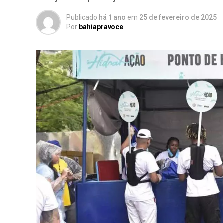
Publicado
há 1 ano
em
25 de fevereiro de 2025
Por
bahiapravoce