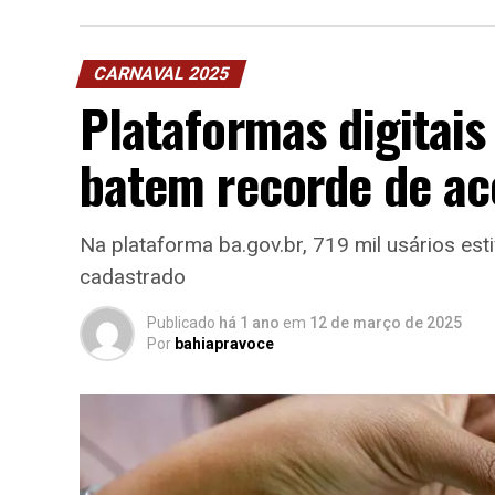
CARNAVAL 2025
Plataformas digitais
batem recorde de ac
Na plataforma ba.gov.br, 719 mil usários est
cadastrado
Publicado
há 1 ano
em
12 de março de 2025
Por
bahiapravoce