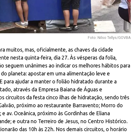
Foto: Nilso Tellys/GOVBA
a muitos, mas, oficialmente, as chaves da cidade
 nesta quinta-feira, dia 27. Às vésperas da folia,
ição seguem unânimes ao indicar os melhores hábitos para
a do planeta: apostar em uma alimentação leve e
E para ajudar a manter o folião hidratado durante a
ado, através da Empresa Baiana de Águas e
 circuitos da festa cinco ilhas de hidratação, sendo três
 Galvão, próximo ao restaurante Barravento; Morro do
e av. Oceânica, próximo às Gordinhas de Eliana
de; e outra no Terreiro de Jesus, no Centro Histórico.
cionarão das 10h às 22h. Nos demais circuitos, o horário