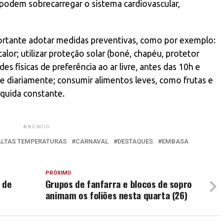
 podem sobrecarregar o sistema cardiovascular,
portante adotar medidas preventivas, como por exemplo:
alor; utilizar proteção solar (boné, chapéu, protetor
ades físicas de preferência ao ar livre, antes das 10h e
ele diariamente; consumir alimentos leves, como frutas e
líquida constante.
ANÚNCIO
ALTAS TEMPERATURAS
CARNAVAL
DESTAQUES
EMBASA
PRÓXIMO
 de
Grupos de fanfarra e blocos de sopro
animam os foliões nesta quarta (26)