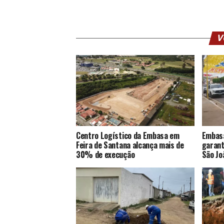
V
Centro Logístico da Embasa em
Embasa
Feira de Santana alcança mais de
garant
30% de execução
São Jo