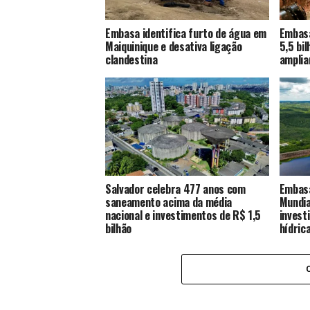
Embasa identifica furto de água em
Embasa
Maiquinique e desativa ligação
5,5 bi
clandestina
amplia
Salvador celebra 477 anos com
Embasa
saneamento acima da média
Mundia
nacional e investimentos de R$ 1,5
invest
bilhão
hídric