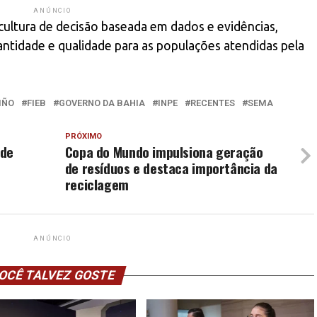
ANÚNCIO
cultura de decisão baseada em dados e evidências,
tidade e qualidade para as populações atendidas pela
IÑO
FIEB
GOVERNO DA BAHIA
INPE
RECENTES
SEMA
PRÓXIMO
 de
Copa do Mundo impulsiona geração
l
de resíduos e destaca importância da
reciclagem
ANÚNCIO
OCÊ TALVEZ GOSTE