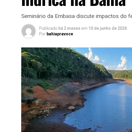
Seminário da Embasa discute impactos do fe
Publicado
há 2 meses
em
10 de junho de 2026
Por
bahiapravoce