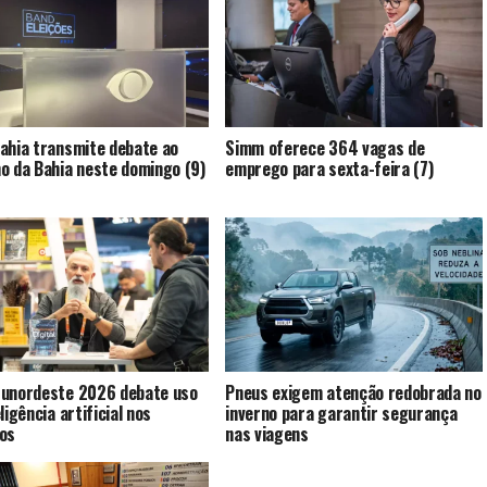
ahia transmite debate ao
Simm oferece 364 vagas de
o da Bahia neste domingo (9)
emprego para sexta-feira (7)
unordeste 2026 debate uso
Pneus exigem atenção redobrada no
ligência artificial nos
inverno para garantir segurança
os
nas viagens