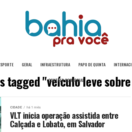
ESPORTE
GERAL
INFRAESTRUTURA
PAPO DE QUINTA
INTERNAC
ts tagged "veículo leve sobre 
CONTATO COMERCIAL
CIDADE
há 1 mês
VLT inicia operação assistida entre
Calçada e Lobato, em Salvador