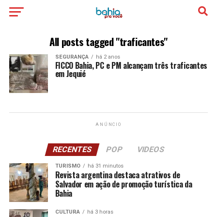
All posts tagged "traficantes"
SEGURANÇA
há 2 anos
FICCO Bahia, PC e PM alcançam três traficantes
em Jequié
ANÚNCIO
RECENTES
POP
VIDEOS
TURISMO
há 31 minutos
Revista argentina destaca atrativos de
Salvador em ação de promoção turística da
Bahia
CULTURA
há 3 horas