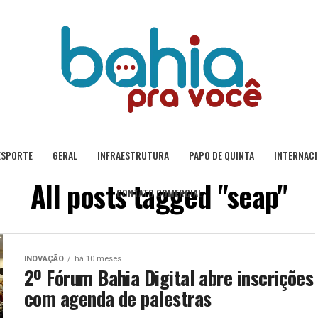
ESPORTE
GERAL
INFRAESTRUTURA
PAPO DE QUINTA
INTERNAC
All posts tagged "seap"
CONTATO COMERCIAL
INOVAÇÃO
há 10 meses
2º Fórum Bahia Digital abre inscrições
com agenda de palestras