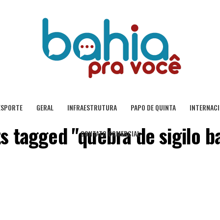
ESPORTE
GERAL
INFRAESTRUTURA
PAPO DE QUINTA
INTERNAC
ts tagged "quebra de sigilo b
CONTATO COMERCIAL