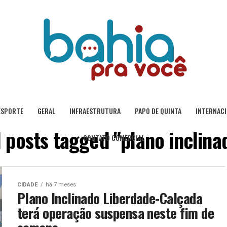
ESPORTE
GERAL
INFRAESTRUTURA
PAPO DE QUINTA
INTERNAC
l posts tagged "plano inclina
CONTATO COMERCIAL
CIDADE
há 7 meses
Plano Inclinado Liberdade-Calçada
terá operação suspensa neste fim de