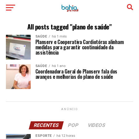
All posts tagged "plano de saúde"
SAÚDE
há 1 mês
Planserv e Cooperativa Cardiotórax alinham
medidas para garantir continuidade da
assistência
SAÚDE
há 1 ano
Coordenadora Geral do Planserv fala dos
avanços e melhorias do plano de saúde
ANÚNCIO
RECENTES
POP
VIDEOS
ESPORTE
há 12 horas