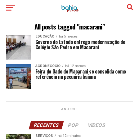
All posts tagged "macarani"
EDUCAÇÃO
há 5 meses
Governo do Estado entrega modernização do
Colégio São Pedro em Macarani
AGRONEGÓCIO
há 12 meses
Feira do Gado de Macarani se consolida como
referência na pecuária baiana
ANÚNCIO
RECENTES
POP
VIDEOS
SERVIÇOS
há 12 minutos