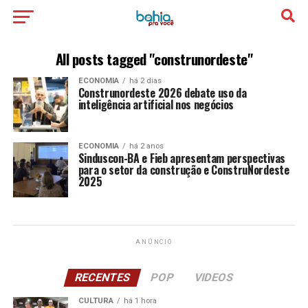
All posts tagged "construnordeste"
ECONOMIA
há 2 dias
Construnordeste 2026 debate uso da
inteligência artificial nos negócios
ECONOMIA
há 2 anos
Sinduscon-BA e Fieb apresentam perspectivas
para o setor da construção e ConstruNordeste
2025
ANÚNCIO
RECENTES
POP
VIDEOS
CULTURA
há 1 hora