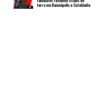
familiares recebem títulos de
terra em Baianópolis e Catolândia