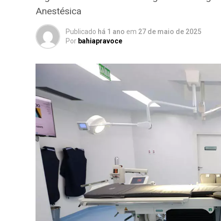
Anestésica
Publicado
há 1 ano
em
27 de maio de 2025
Por
bahiapravoce