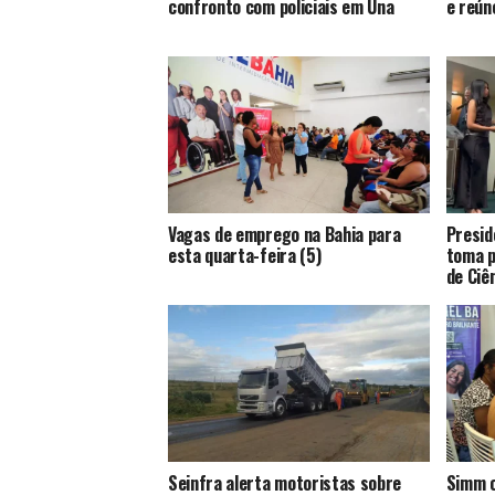
confronto com policiais em Una
e reún
Vagas de emprego na Bahia para
Presid
esta quarta-feira (5)
toma p
de Ciê
Seinfra alerta motoristas sobre
Simm o