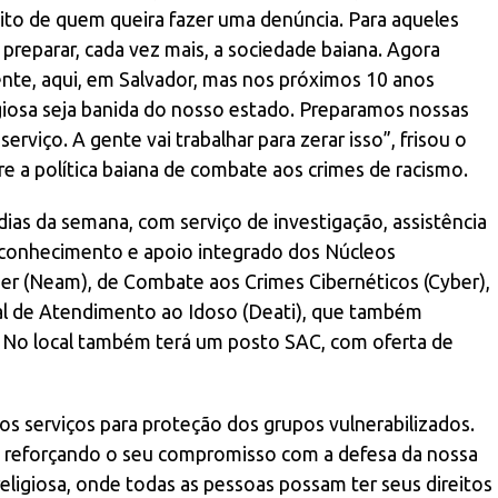
reito de quem queira fazer uma denúncia. Para aqueles
reparar, cada vez mais, a sociedade baiana. Agora
nte, aqui, em Salvador, mas nos próximos 10 anos
igiosa seja banida do nosso estado. Preparamos nossas
rviço. A gente vai trabalhar para zerar isso”, frisou o
 a política baiana de combate aos crimes de racismo.
dias da semana, com serviço de investigação, assistência
e reconhecimento e apoio integrado dos Núcleos
er (Neam), de Combate aos Crimes Cibernéticos (Cyber),
ial de Atendimento ao Idoso (Deati), que também
. No local também terá um posto SAC, com oferta de
os serviços para proteção dos grupos vulnerabilizados.
ra, reforçando o seu compromisso com a defesa da nossa
religiosa, onde todas as pessoas possam ter seus direitos