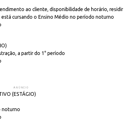
ndimento ao cliente, disponibilidade de horário, residir
ã e está cursando o Ensino Médio no período noturno
o
IO)
ração, a partir do 1° período
o
ANÚNCIO
IVO (ESTÁGIO)
o noturno
o