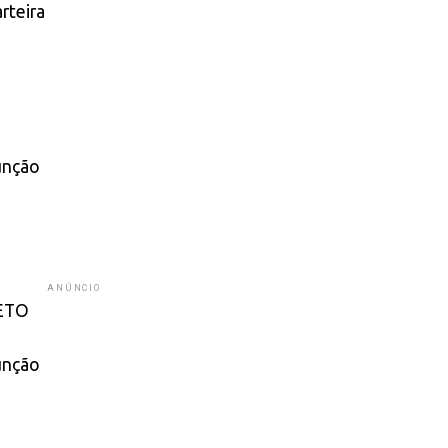
rteira
unção
ANÚNCIO
ETO
unção