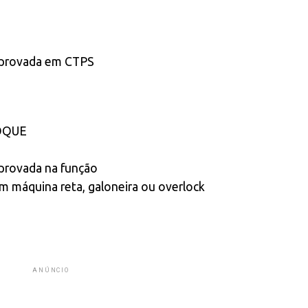
mprovada em CTPS
OQUE
provada na função
m máquina reta, galoneira ou overlock
ANÚNCIO