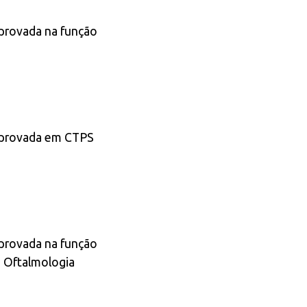
provada na função
mprovada em CTPS
provada na função
m Oftalmologia