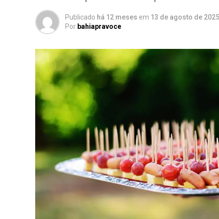
Publicado
há 12 meses
em
13 de agosto de 202
Por
bahiapravoce