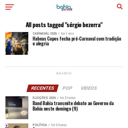
All posts tagged "sérgio bezerra"
CARNAVAL 2025
há 1 ano
Habeas Copos fecha pré-Carnaval com tradição
e alegria
ANÚNCIO
RECENTES
POP
VIDEOS
ELEIÇÕES 2026
há 3 horas
Band Bahia transmite debate ao Governo da
Bahia neste domingo (9)
POLÍTICA
há 5 horas