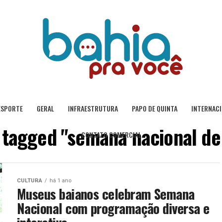
ESPORTE
GERAL
INFRAESTRUTURA
PAPO DE QUINTA
INTERNAC
s tagged "semana nacional d
CONTATO COMERCIAL
CULTURA
há 1 ano
Museus baianos celebram Semana
Nacional com programação diversa e