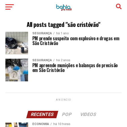
All posts tagged "são cristóvão"
SEGURANÇA
há 1 ano
PM prende suspeito com explosivo e drogas em
São Cristóvão
SEGURANÇA
há 2 anos
PM apreende munições e balanças de precisão
em São Cristóvão
ANÚNCIO
RECENTES
POP
VIDEOS
ECONOMIA
há 10 horas