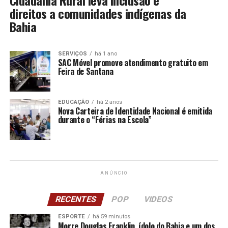
Cidadania Rural leva inclusão e
direitos a comunidades indígenas da
Bahia
SERVIÇOS
há 1 ano
SAC Móvel promove atendimento gratuito em
Feira de Santana
EDUCAÇÃO
há 2 anos
Nova Carteira de Identidade Nacional é emitida
durante o “Férias na Escola”
ANÚNCIO
RECENTES
POP
VIDEOS
ESPORTE
há 59 minutos
Morre Douglas Franklin, ídolo do Bahia e um dos