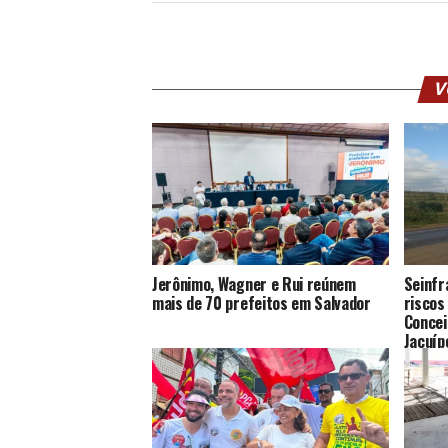
V
Jerônimo, Wagner e Rui reúnem
Seinfr
mais de 70 prefeitos em Salvador
riscos
Concei
Jacuíp