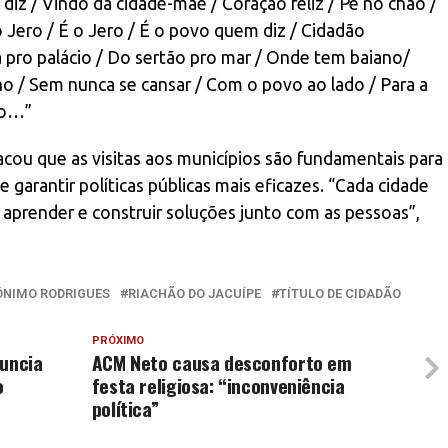
 diz / Vindo da cidade-mãe / Coração feliz / Pé no chão /
Jero / É o Jero / É o povo quem diz / Cidadão
a pro palácio / Do sertão pro mar / Onde tem baiano/
ho / Sem nunca se cansar / Com o povo ao lado / Para a
ro…”
u que as visitas aos municípios são fundamentais para
 garantir políticas públicas mais eficazes. “Cada cidade
 aprender e construir soluções junto com as pessoas”,
ÔNIMO RODRIGUES
RIACHÃO DO JACUÍPE
TÍTULO DE CIDADÃO
PRÓXIMO
nuncia
ACM Neto causa desconforto em
o
festa religiosa: “inconveniência
política”