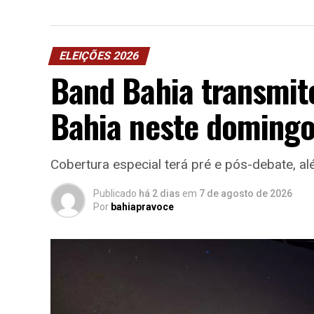
ELEIÇÕES 2026
Band Bahia transmit
Bahia neste domingo
Cobertura especial terá pré e pós-debate, a
Publicado
há 2 dias
em
7 de agosto de 2026
Por
bahiapravoce