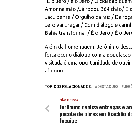
“É o Jero / é o Jero / O cidadão quem
Amor na mão /Já rodou 364 chão/ É o 
Jacuipense / Orgulho da raiz / Da roç
Jero vai chegar / Com diálogo e carin
Bahia transformar / É o Jero / É o Je
Além da homenagem, Jerônimo destaco
fortalecer o diálogo com a população e
visitada é uma oportunidade de ouvir,
afirmou.
TÓPICOS RELACIONADOS:
DESTAQUES
JER
NÃO PERCA
Jerônimo realiza entregas e a
pacote de obras em Riachão d
Jacuípe