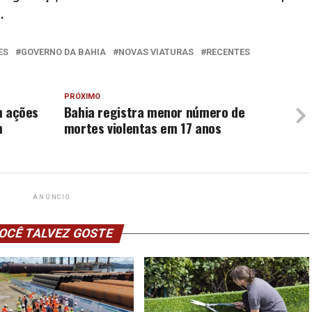
.
ES
GOVERNO DA BAHIA
NOVAS VIATURAS
RECENTES
PRÓXIMO
am ações
Bahia registra menor número de
m
mortes violentas em 17 anos
ANÚNCIO
OCÊ TALVEZ GOSTE