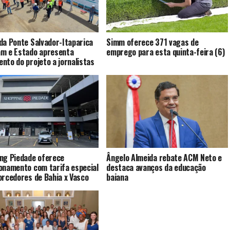
da Ponte Salvador-Itaparica
Simm oferece 371 vagas de
m e Estado apresenta
emprego para esta quinta-feira (6)
nto do projeto a jornalistas
ng Piedade oferece
Ângelo Almeida rebate ACM Neto e
onamento com tarifa especial
destaca avanços da educação
orcedores de Bahia x Vasco
baiana