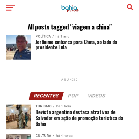
All posts tagged "viagem a china"
POLÍTICA
há 1 ano
Jerônimo embarca para China, ao lado do
presidente Lula
ANÚNCIO
RECENTES
POP
VIDEOS
TURISMO
há 1 hora
Revista argentina destaca atrativos de
Salvador em ação de promoção turística da
Bahia
CULTURA
há 4 horas