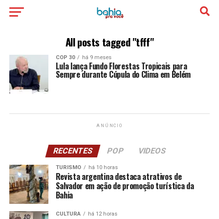
All posts tagged "tfff"
COP 30
há 9 meses
Lula lança Fundo Florestas Tropicais para
Sempre durante Cúpula do Clima em Belém
ANÚNCIO
RECENTES
POP
VIDEOS
TURISMO
há 10 horas
Revista argentina destaca atrativos de
Salvador em ação de promoção turística da
Bahia
CULTURA
há 12 horas