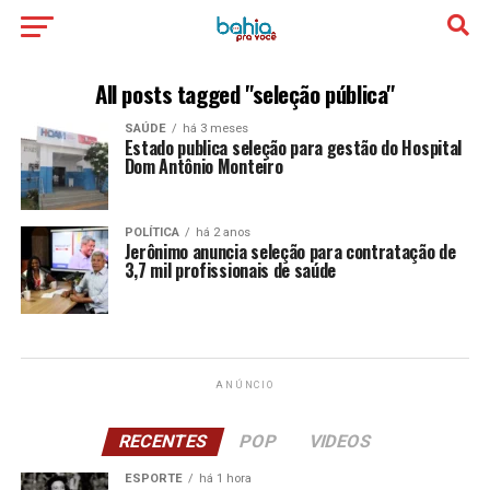
All posts tagged "seleção pública"
SAÚDE
há 3 meses
Estado publica seleção para gestão do Hospital
Dom Antônio Monteiro
POLÍTICA
há 2 anos
Jerônimo anuncia seleção para contratação de
3,7 mil profissionais de saúde
ANÚNCIO
RECENTES
POP
VIDEOS
ESPORTE
há 1 hora