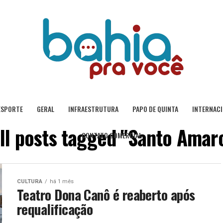
ESPORTE
GERAL
INFRAESTRUTURA
PAPO DE QUINTA
INTERNAC
ll posts tagged "Santo Amar
CONTATO COMERCIAL
CULTURA
há 1 mês
Teatro Dona Canô é reaberto após
requalificação