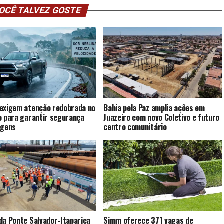
OCÊ TALVEZ GOSTE
exigem atenção redobrada no
Bahia pela Paz amplia ações em
o para garantir segurança
Juazeiro com novo Coletivo e futuro
agens
centro comunitário
da Ponte Salvador-Itaparica
Simm oferece 371 vagas de