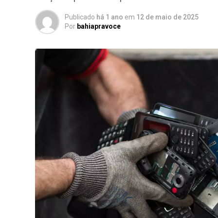
Publicado
há 1 ano
em
12 de maio de 2025
Por
bahiapravoce