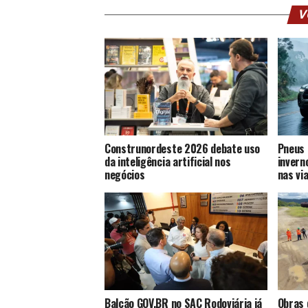
V
Construnordeste 2026 debate uso
Pneus 
da inteligência artificial nos
invern
negócios
nas vi
Balcão GOV.BR no SAC Rodoviária já
Obras 