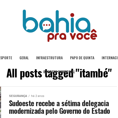
ESPORTE
GERAL
INFRAESTRUTURA
PAPO DE QUINTA
INTERNAC
All posts tagged "itambé"
CONTATO COMERCIAL
SEGURANÇA
há 2 anos
Sudoeste recebe a sétima delegacia
modernizada pelo Governo do Estado